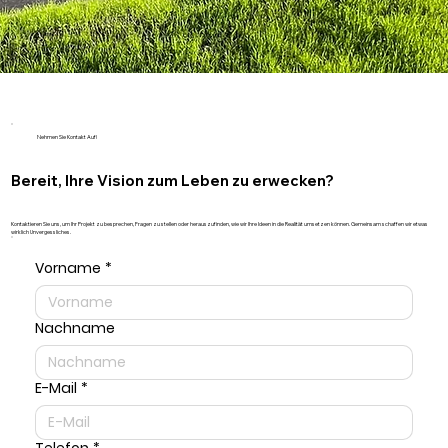
Nehmen Sie Kontakt Auf!
Bereit, Ihre Vision zum Leben zu erwecken?
Kontaktieren Sie uns, um Ihr Projekt zu besprechen, Fragen zu stellen oder herauszufinden, wie wir Ihre Ideen in die Realität umsetzen können. Gemeinsam schaffen wir etwas
wirklich Unvergessliches.
Vorname
*
Nachname
E-Mail
*
Telefon
*