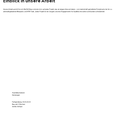
Einblick in unsere Arbeit
Unsere Arbeit spricht für sich. Bei DirtWays sind wir stolz auf jedes Projekt, das wir abgeschlossen haben – von meisterhaft gestalteten Pumptracks bis hin zu
adrenalingeladenen Bikeparks und MTB-Trails. Jedes Projekt ist ein Zeugnis unseres Engagements für Qualität, Innovation und Kundenzufriedenheit.
Asphaltpumptack
Hendungen
Fertigstellung: 20.04.2024
Bauzeit: 3 Wochen
Größe: 1600qm