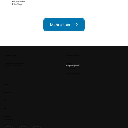
Bauzeit: 3 Wochen
Größe: 900qm
Mehr sehen
Dirtways GmbH
Fragen & Angebote
Niederndorfer Hauptstraße 24
Request:
91074 Herzogenaurach
info@dirtways.com
+49 151 / 649 384 36
Weitere
Impressum
AGB
Jobs
Newsletter
Soziale Medien