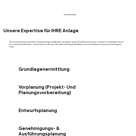
Dienstleistungen
Unsere Expertise für IHRE Anlage
Wir sind auf die Planung und den Bau von Rollsportanlagen und Bikeparks spezialisiert, die das Fahrerlebnis auf ein neues Level heben. Von fließenden Trails bis
hin zu technischen Elementen – unsere Expertise stellt sicher, dass jedes Projekt die perfekte Balance zwischen Abenteuer, Sicherheit und Nachhaltigkeit
findet.
Grundlagenermittlung
Vorplanung (Projekt- Und
Planungsvorbereitung)
Entwurfsplanung
Genehmigungs- &
Ausführungsplanung