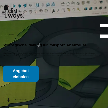
Planung
Strategische Planung für Rollsport-Abenteuer
Rollsportanlagen sind mehr als nur Strecken – sie sind Zentren für Energie, Kreativität und Können. Bei DirtWays sind wir auf das Design und den Bau erstklassiger
Asphaltpumptrack, Dirtpark oder Bikeparks spezialisiert, die Leidenschaft entfachen und unvergessliche Erlebnisse für Fahrer aller Alters- und Leistungsstufen bieten.
Angebot
einholen
Nach unten scrollen