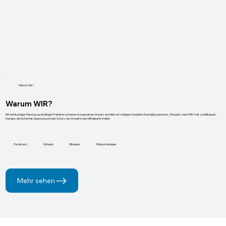
Warum Wir?
Warum WIR?
Mit fachkundiger Planung, nachhaltigen Praktiken und einem kooperativen Ansatz erstellen wir maßgeschneiderte Asphaltpumptracks, Dirtparks oder MTB-Trail- und Bikepark-
Designs, die Sicherheit, Spannung und den Schutz der Umwelt in den Mittelpunkt stellen.
Pumptrack
Dirtpark
Bikepark
Rollsportanlagen
Mehr sehen