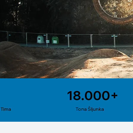
18.000+
 Tima
Tona Šljunka