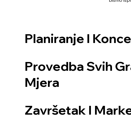
bismo ispo
Planiranje I Konce
Provedba Svih Gr
Mjera
Završetak I Mark