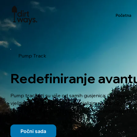
Početna
Pump Track
Redefiniranje avantu
Pump trackovi su više od samih gusjenica; Oni su centri 
vještina. U DirtWaysu smo specijalizirani za projektiran
klase koji potiču strast i pružaju nezaboravna iskustva v
Počni sada