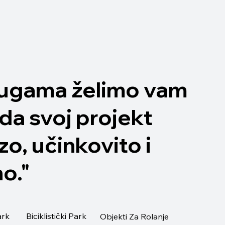
lugama želimo vam
da svoj projekt
zo, učinkovito i
o."
ark
Biciklistički Park
Objekti Za Rolanje