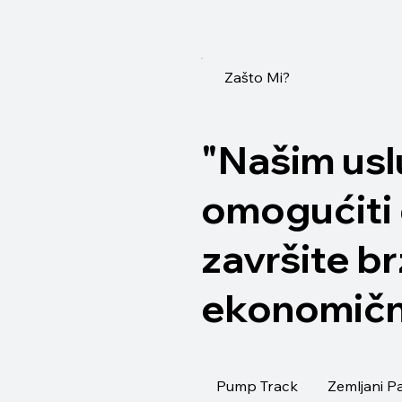
Zašto Mi?
"Našim us
omogućiti 
završite br
ekonomičn
Pump Track
Zemljani P