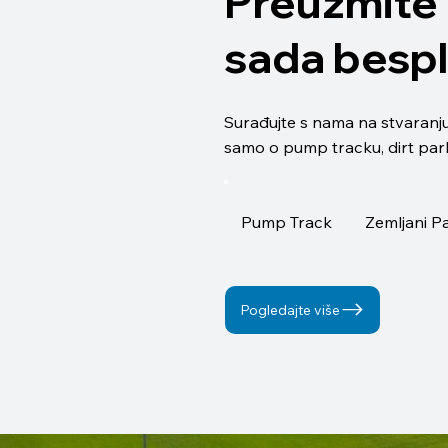
Preuzmite 
sada besp
Surađujte s nama na stvaranju 
samo o pump tracku, dirt parku
Pump Track
Zemljani P
Pogledajte više