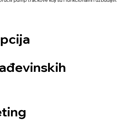
ručili pump trackove koji su i funkcionalni i uzbudljivi.
pcija
ađevinskih
eting