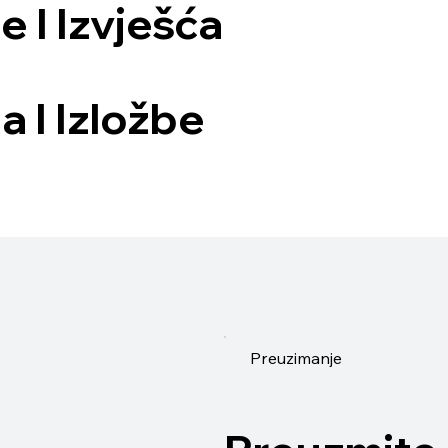
 I Izvješća
 I Izložbe
Preuzimanje