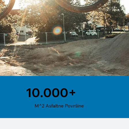
10.000+
M^2 Asfaltne Površine