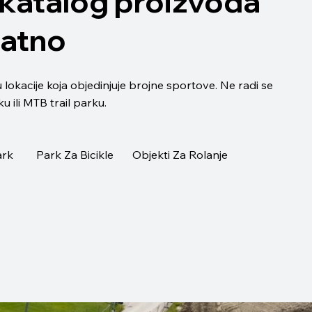
katalog proizvoda
latno
lokacije koja objedinjuje brojne sportove. Ne radi se
 ili MTB trail parku.
ark
Park Za Bicikle
Objekti Za Rolanje