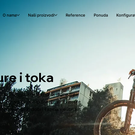
O nama
Naši proizvodi
Reference
Ponuda
Konfigura
re i toka
za energiju, kreativnost i izgradnju
je i izgradnju pump trackova svjetske
ozačima svih dobi i razina vještina.