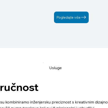
Pogledajte više
Usluge
ručnost
su kombiniramo inženjersku preciznost s kreativnim dizajn