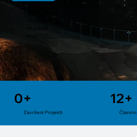
Pomaknite
se prema
dolje
0+
12+
Završeni Projekti
Članovi