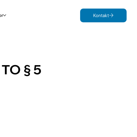
or
Kontakt
TO § 5