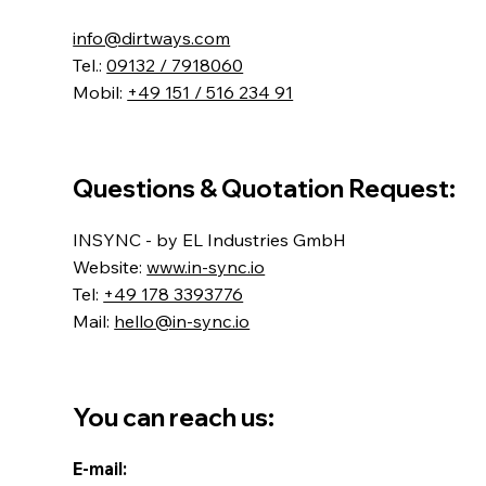
info@dirtways.com
Tel.:
09132 / 7918060
Mobil:
+49 151 / 516 234 91
Questions & Quotation Request:
INSYNC - by EL Industries GmbH
Website:
www.in-sync.io
Tel:
+49 178 3393776
Mail:
hello@in-sync.io
You can reach us:
E-mail: