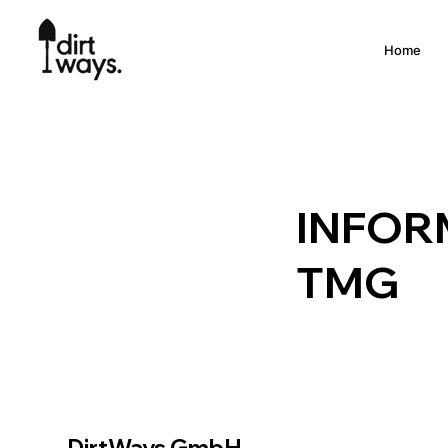
Home
INFOR
TMG
DirtWays GmbH