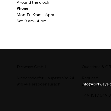
Around the clock
Phone:
Mon-Fri: 9am – 6pm
Sat: 9 am– 4 pm
Dirtways GmbH
Questions & Of
Niederndorfer Hauptstraße 24
Request:
91074 Herzogenaurach
info@dirtways
+49 151 / 649 